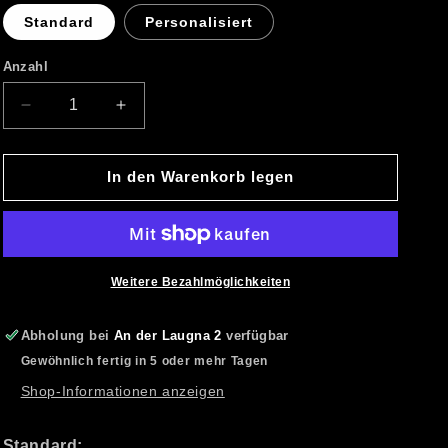
Standard
Personalisiert
Anzahl
Verringere
Erhöhe
die
die
Menge
Menge
für
für
In den Warenkorb legen
T-
T-
Shirt
Shirt
Herren
Herren
Weitere Bezahlmöglichkeiten
Abholung bei
An der Laugna 2
verfügbar
Gewöhnlich fertig in 5 oder mehr Tagen
Shop-Informationen anzeigen
Standard: