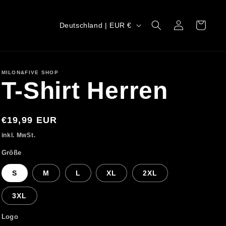
L
Einloggen
Warenkorb
Deutschland | EUR €
a
n
d
MILON&FIVE SHOP
T-Shirt Herren
/
R
Normaler
€19,99 EUR
e
Preis
inkl. MwSt.
g
Größe
i
S
M
L
XL
2XL
o
3XL
n
Logo