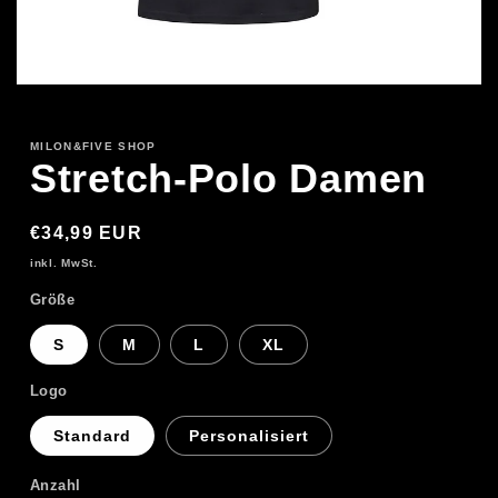
1/4
MILON&FIVE SHOP
Stretch-Polo Damen
Normaler
€34,99 EUR
Preis
inkl. MwSt.
Größe
S
M
L
XL
Logo
Standard
Personalisiert
Anzahl