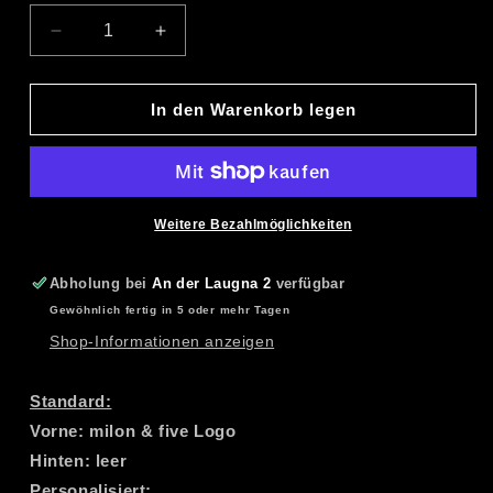
Verringere
Erhöhe
die
die
Menge
Menge
für
für
In den Warenkorb legen
Stretch-
Stretch-
Polo
Polo
Damen
Damen
Weitere Bezahlmöglichkeiten
Abholung bei
An der Laugna 2
verfügbar
Gewöhnlich fertig in 5 oder mehr Tagen
Shop-Informationen anzeigen
Standard:
Vorne: milon & five Logo
Hinten: leer
Personalisiert: